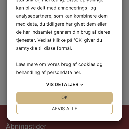
54 60 25 25
kan blive delt med annoncerings- og
analysepartnere, som kan kombinere dem
med data, du tidligere har givet dem eller
de har indsamlet gennem din brug af deres
tjenester. Ved at klikke på 'OK' giver du
Kontakt os
samtykke til disse formål.
Udfyld formularen herunder, og vi vender
tilbage til dig snarest.
Læs mere om vores brug af cookies og
behandling af persondata
her
.
VIS
DETALJER
JA
NEJ
OK
JA
NEJ
NØDVENDIGE
PRÆFERENCER
AFVIS ALLE
JA
NEJ
JA
NEJ
Åbningstider
MARKETING
STATISTIK