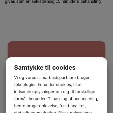
gives som en selvstændig 15 minutters behandling.
Vi er her for at hjælpe dig
Samtykke til cookies
Har du smerter, spørgsmål eller brug for
vejledning?
Vi og vores samarbejdspartnere bruger
Uanset om du ønsker at bestille en tid, høre
teknologier, herunder cookies, til at
mere om vores behandlinger eller blot har
indsamle oplysninger om dig til forskellige
et spørgsmål, er du altid velkommen til at
formål, herunder: Tilpasning af annoncering,
kontakte os.
bedre brugeroplevelse, funktionalitet,
statistik og marketing. Disse oplysninger