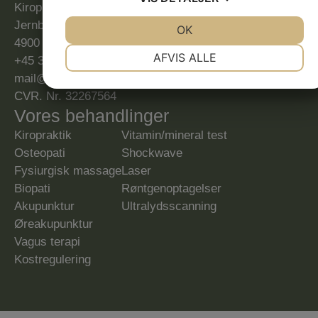
Kiropraktor & Kombi-Klinik
Jernbanegade 2
JA
NEJ
OK
JA
NEJ
4900 Nakskov
NØDVENDIGE
PRÆFERENCER
AFVIS ALLE
+45 30 40 65 10
mail@kiropraktor-roedby.dk
JA
NEJ
JA
NEJ
CVR. Nr. 32267564
MARKETING
STATISTIK
Vores behandlinger
Kiropraktik
Vitamin/mineral test
Osteopati
Shockwave
Fysiurgisk massage
Laser
Biopati
Røntgenoptagelser
Akupunktur
Ultralydsscanning
Øreakupunktur
Vagus terapi
Kostregulering