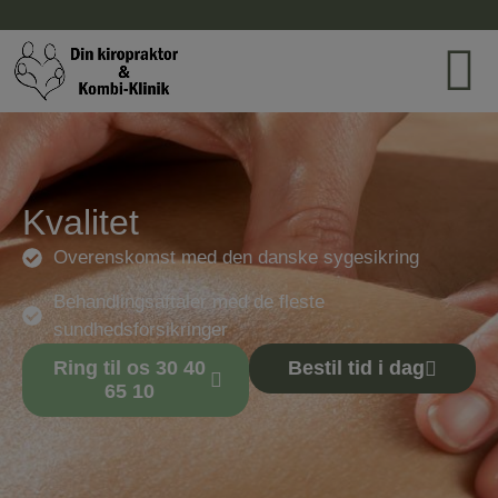
Kvalitet
Overenskomst med den danske sygesikring
Behandlingsaftaler med de fleste
sundhedsforsikringer
Ring til os 30 40
Bestil tid i dag
65 10