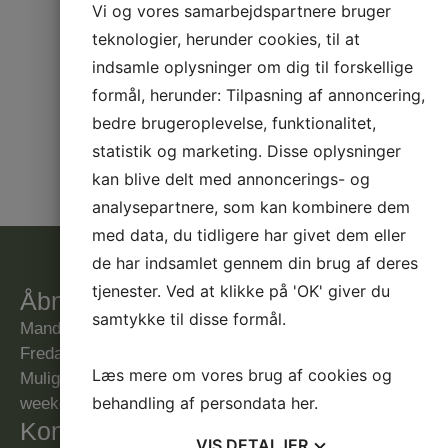
Vi og vores samarbejdspartnere bruger
Kontakt os
teknologier, herunder cookies, til at
Udfyld formularen herunder, og vi vender
indsamle oplysninger om dig til forskellige
tilbage til dig snarest.
formål, herunder: Tilpasning af annoncering,
bedre brugeroplevelse, funktionalitet,
statistik og marketing. Disse oplysninger
kan blive delt med annoncerings- og
analysepartnere, som kan kombinere dem
med data, du tidligere har givet dem eller
de har indsamlet gennem din brug af deres
tjenester. Ved at klikke på 'OK' giver du
Åbningstider
samtykke til disse formål.
Mandag til torsdag: 8.00-16.00
Fredag: 8.00-13.00
Læs mere om vores brug af cookies og
Mulighed for tider om aftenen og i
behandling af persondata
her
.
weekenden – se priser under Priser.
Kontaktinformation
VIS
DETALJER